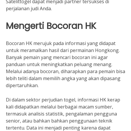
Satelittogel dapat menjadi partner tersukses di
perjalanan judi Anda.
Mengerti Bocoran HK
Bocoran HK merujuk pada informasi yang didapat
untuk meramalkan hasil dari permainan Hongkong.
Banyak pemain yang mencari bocoran ini agar
panduan untuk meningkatkan peluang menang.
Melalui adanya bocoran, diharapkan para pemain bisa
lebih teliti dalam memilih angka yang akan dipasang
dipertaruhkan.
Di dalam sektor perjudian togel, informasi HK kerap
kali didapatkan melalui berbagai macam sumber,
termasuk analisis statistik, pengalaman pengguna
senior, atau bahkan bahkan penggunaan teknik
tertentu. Data ini menjadi penting karena dapat