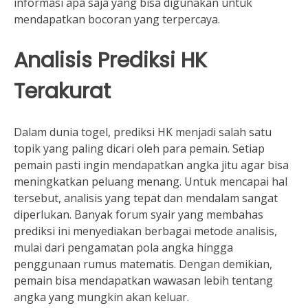
informasi apa saja yang bisa digunakan untuk
mendapatkan bocoran yang terpercaya.
Analisis Prediksi HK
Terakurat
Dalam dunia togel, prediksi HK menjadi salah satu
topik yang paling dicari oleh para pemain. Setiap
pemain pasti ingin mendapatkan angka jitu agar bisa
meningkatkan peluang menang. Untuk mencapai hal
tersebut, analisis yang tepat dan mendalam sangat
diperlukan. Banyak forum syair yang membahas
prediksi ini menyediakan berbagai metode analisis,
mulai dari pengamatan pola angka hingga
penggunaan rumus matematis. Dengan demikian,
pemain bisa mendapatkan wawasan lebih tentang
angka yang mungkin akan keluar.