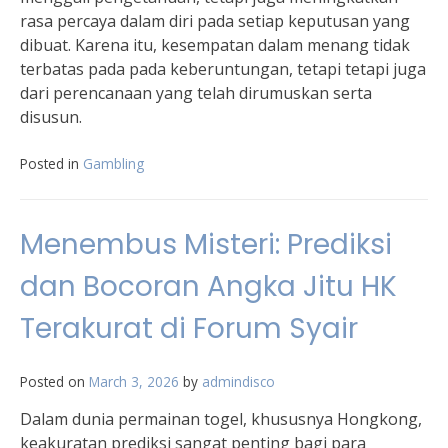
rasa percaya dalam diri pada setiap keputusan yang
dibuat. Karena itu, kesempatan dalam menang tidak
terbatas pada pada keberuntungan, tetapi tetapi juga
dari perencanaan yang telah dirumuskan serta
disusun.
Posted in
Gambling
Menembus Misteri: Prediksi
dan Bocoran Angka Jitu HK
Terakurat di Forum Syair
Posted on
March 3, 2026
by
admindisco
Dalam dunia permainan togel, khususnya Hongkong,
keakuratan prediksi sangat penting bagi para