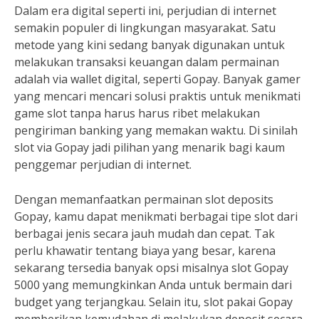
Dalam era digital seperti ini, perjudian di internet
semakin populer di lingkungan masyarakat. Satu
metode yang kini sedang banyak digunakan untuk
melakukan transaksi keuangan dalam permainan
adalah via wallet digital, seperti Gopay. Banyak gamer
yang mencari mencari solusi praktis untuk menikmati
game slot tanpa harus harus ribet melakukan
pengiriman banking yang memakan waktu. Di sinilah
slot via Gopay jadi pilihan yang menarik bagi kaum
penggemar perjudian di internet.
Dengan memanfaatkan permainan slot deposits
Gopay, kamu dapat menikmati berbagai tipe slot dari
berbagai jenis secara jauh mudah dan cepat. Tak
perlu khawatir tentang biaya yang besar, karena
sekarang tersedia banyak opsi misalnya slot Gopay
5000 yang memungkinkan Anda untuk bermain dari
budget yang terjangkau. Selain itu, slot pakai Gopay