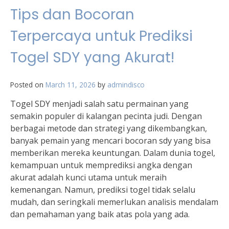
Tips dan Bocoran
Terpercaya untuk Prediksi
Togel SDY yang Akurat!
Posted on
March 11, 2026
by
admindisco
Togel SDY menjadi salah satu permainan yang
semakin populer di kalangan pecinta judi. Dengan
berbagai metode dan strategi yang dikembangkan,
banyak pemain yang mencari bocoran sdy yang bisa
memberikan mereka keuntungan. Dalam dunia togel,
kemampuan untuk memprediksi angka dengan
akurat adalah kunci utama untuk meraih
kemenangan. Namun, prediksi togel tidak selalu
mudah, dan seringkali memerlukan analisis mendalam
dan pemahaman yang baik atas pola yang ada.