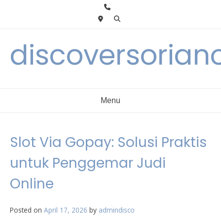
Skip
to
content
discoversorian
Menu
Slot Via Gopay: Solusi Praktis
untuk Penggemar Judi
Online
Posted on
April 17, 2026
by
admindisco