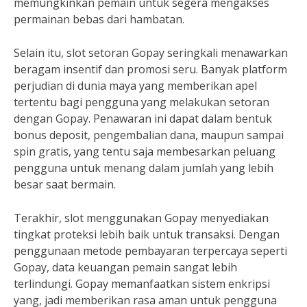
memungkinkan pemain untuk segera mengakses
permainan bebas dari hambatan.
Selain itu, slot setoran Gopay seringkali menawarkan
beragam insentif dan promosi seru. Banyak platform
perjudian di dunia maya yang memberikan apel
tertentu bagi pengguna yang melakukan setoran
dengan Gopay. Penawaran ini dapat dalam bentuk
bonus deposit, pengembalian dana, maupun sampai
spin gratis, yang tentu saja membesarkan peluang
pengguna untuk menang dalam jumlah yang lebih
besar saat bermain.
Terakhir, slot menggunakan Gopay menyediakan
tingkat proteksi lebih baik untuk transaksi. Dengan
penggunaan metode pembayaran terpercaya seperti
Gopay, data keuangan pemain sangat lebih
terlindungi. Gopay memanfaatkan sistem enkripsi
yang, jadi memberikan rasa aman untuk pengguna