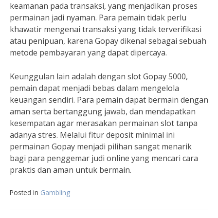
keamanan pada transaksi, yang menjadikan proses
permainan jadi nyaman. Para pemain tidak perlu
khawatir mengenai transaksi yang tidak terverifikasi
atau penipuan, karena Gopay dikenal sebagai sebuah
metode pembayaran yang dapat dipercaya.
Keunggulan lain adalah dengan slot Gopay 5000,
pemain dapat menjadi bebas dalam mengelola
keuangan sendiri. Para pemain dapat bermain dengan
aman serta bertanggung jawab, dan mendapatkan
kesempatan agar merasakan permainan slot tanpa
adanya stres. Melalui fitur deposit minimal ini
permainan Gopay menjadi pilihan sangat menarik
bagi para penggemar judi online yang mencari cara
praktis dan aman untuk bermain.
Posted in
Gambling