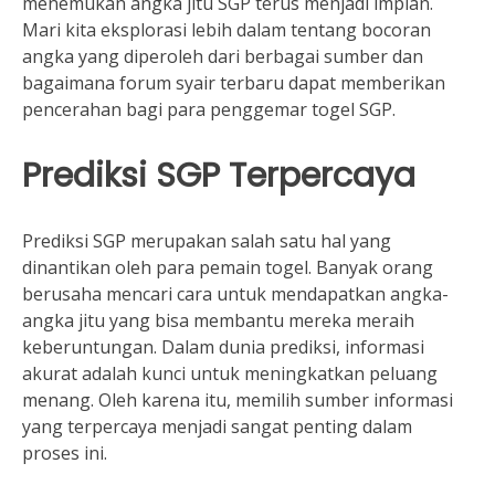
menemukan angka jitu SGP terus menjadi impian.
Mari kita eksplorasi lebih dalam tentang bocoran
angka yang diperoleh dari berbagai sumber dan
bagaimana forum syair terbaru dapat memberikan
pencerahan bagi para penggemar togel SGP.
Prediksi SGP Terpercaya
Prediksi SGP merupakan salah satu hal yang
dinantikan oleh para pemain togel. Banyak orang
berusaha mencari cara untuk mendapatkan angka-
angka jitu yang bisa membantu mereka meraih
keberuntungan. Dalam dunia prediksi, informasi
akurat adalah kunci untuk meningkatkan peluang
menang. Oleh karena itu, memilih sumber informasi
yang terpercaya menjadi sangat penting dalam
proses ini.