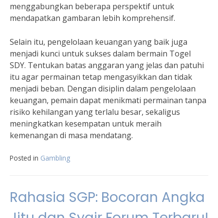
menggabungkan beberapa perspektif untuk
mendapatkan gambaran lebih komprehensif.
Selain itu, pengelolaan keuangan yang baik juga
menjadi kunci untuk sukses dalam bermain Togel
SDY. Tentukan batas anggaran yang jelas dan patuhi
itu agar permainan tetap mengasyikkan dan tidak
menjadi beban. Dengan disiplin dalam pengelolaan
keuangan, pemain dapat menikmati permainan tanpa
risiko kehilangan yang terlalu besar, sekaligus
meningkatkan kesempatan untuk meraih
kemenangan di masa mendatang.
Posted in
Gambling
Rahasia SGP: Bocoran Angka
Jitu dan Syair Forum Terbaru!