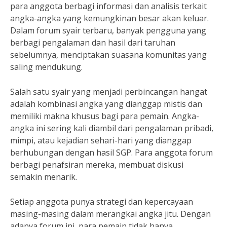
para anggota berbagi informasi dan analisis terkait
angka-angka yang kemungkinan besar akan keluar.
Dalam forum syair terbaru, banyak pengguna yang
berbagi pengalaman dan hasil dari taruhan
sebelumnya, menciptakan suasana komunitas yang
saling mendukung.
Salah satu syair yang menjadi perbincangan hangat
adalah kombinasi angka yang dianggap mistis dan
memiliki makna khusus bagi para pemain. Angka-
angka ini sering kali diambil dari pengalaman pribadi,
mimpi, atau kejadian sehari-hari yang dianggap
berhubungan dengan hasil SGP. Para anggota forum
berbagi penafsiran mereka, membuat diskusi
semakin menarik.
Setiap anggota punya strategi dan kepercayaan
masing-masing dalam merangkai angka jitu. Dengan
adanya forum ini, para pemain tidak hanya