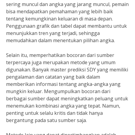
sering muncul dan angka yang jarang muncul, pemain
bisa mendapatkan pemahaman yang lebih baik
tentang kemungkinan keluaran di masa depan.
Penggunaan grafik dan tabel dapat membantu untuk
menunjukkan tren yang terjadi, sehingga
memudahkan dalam menentukan pilihan angka.
Selain itu, memperhatikan bocoran dari sumber
terpercaya juga merupakan metode yang umum
digunakan. Banyak master prediksi SDY yang memiliki
pengalaman dan catatan yang baik dalam
memberikan informasi tentang angka-angka yang
mungkin keluar. Mengumpulkan bocoran dari
berbagai sumber dapat meningkatkan peluang untuk
menemukan kombinasi angka yang tepat. Namun,
penting untuk selalu kritis dan tidak hanya
bergantung pada satu sumber saja.