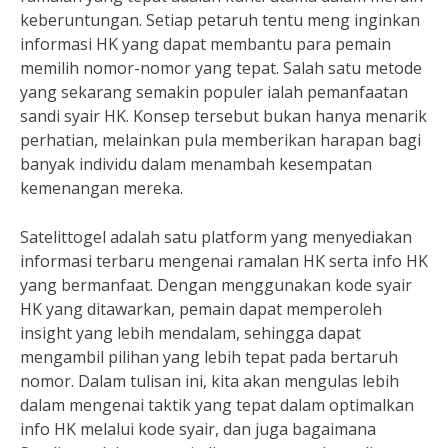
keberuntungan. Setiap petaruh tentu meng inginkan
informasi HK yang dapat membantu para pemain
memilih nomor-nomor yang tepat. Salah satu metode
yang sekarang semakin populer ialah pemanfaatan
sandi syair HK. Konsep tersebut bukan hanya menarik
perhatian, melainkan pula memberikan harapan bagi
banyak individu dalam menambah kesempatan
kemenangan mereka.
Satelittogel adalah satu platform yang menyediakan
informasi terbaru mengenai ramalan HK serta info HK
yang bermanfaat. Dengan menggunakan kode syair
HK yang ditawarkan, pemain dapat memperoleh
insight yang lebih mendalam, sehingga dapat
mengambil pilihan yang lebih tepat pada bertaruh
nomor. Dalam tulisan ini, kita akan mengulas lebih
dalam mengenai taktik yang tepat dalam optimalkan
info HK melalui kode syair, dan juga bagaimana