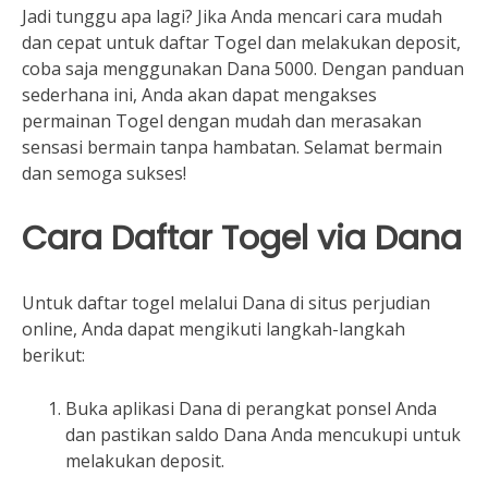
Jadi tunggu apa lagi? Jika Anda mencari cara mudah
dan cepat untuk daftar Togel dan melakukan deposit,
coba saja menggunakan Dana 5000. Dengan panduan
sederhana ini, Anda akan dapat mengakses
permainan Togel dengan mudah dan merasakan
sensasi bermain tanpa hambatan. Selamat bermain
dan semoga sukses!
Cara Daftar Togel via Dana
Untuk daftar togel melalui Dana di situs perjudian
online, Anda dapat mengikuti langkah-langkah
berikut:
Buka aplikasi Dana di perangkat ponsel Anda
dan pastikan saldo Dana Anda mencukupi untuk
melakukan deposit.