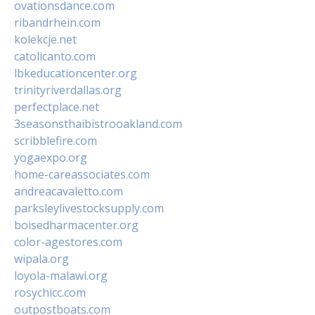
ovationsdance.com
ribandrhein.com
kolekcje.net
catolicanto.com
lbkeducationcenter.org
trinityriverdallas.org
perfectplace.net
3seasonsthaibistrooakland.com
scribblefire.com
yogaexpo.org
home-careassociates.com
andreacavaletto.com
parksleylivestocksupply.com
boisedharmacenter.org
color-agestores.com
wipala.org
loyola-malawi.org
rosychicc.com
outpostboats.com