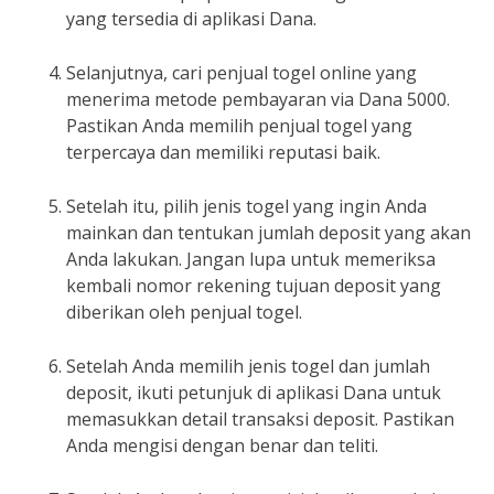
yang tersedia di aplikasi Dana.
Selanjutnya, cari penjual togel online yang
menerima metode pembayaran via Dana 5000.
Pastikan Anda memilih penjual togel yang
terpercaya dan memiliki reputasi baik.
Setelah itu, pilih jenis togel yang ingin Anda
mainkan dan tentukan jumlah deposit yang akan
Anda lakukan. Jangan lupa untuk memeriksa
kembali nomor rekening tujuan deposit yang
diberikan oleh penjual togel.
Setelah Anda memilih jenis togel dan jumlah
deposit, ikuti petunjuk di aplikasi Dana untuk
memasukkan detail transaksi deposit. Pastikan
Anda mengisi dengan benar dan teliti.