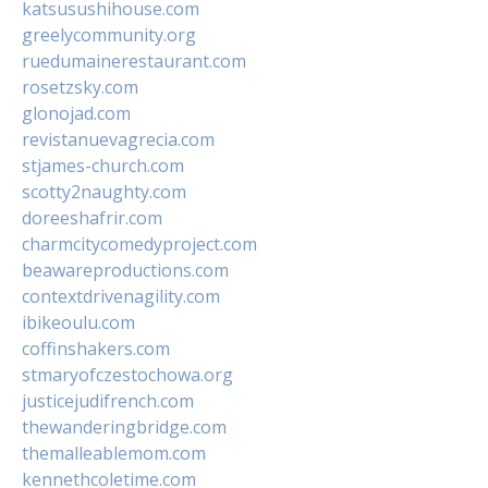
katsusushihouse.com
greelycommunity.org
ruedumainerestaurant.com
rosetzsky.com
glonojad.com
revistanuevagrecia.com
stjames-church.com
scotty2naughty.com
doreeshafrir.com
charmcitycomedyproject.com
beawareproductions.com
contextdrivenagility.com
ibikeoulu.com
coffinshakers.com
stmaryofczestochowa.org
justicejudifrench.com
thewanderingbridge.com
themalleablemom.com
kennethcoletime.com