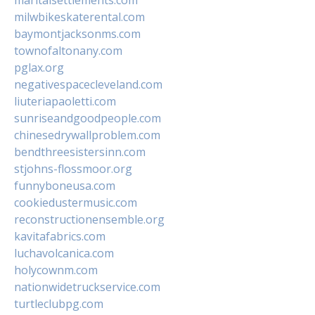
maritalsettlements.com
milwbikeskaterental.com
baymontjacksonms.com
townofaltonany.com
pglax.org
negativespacecleveland.com
liuteriapaoletti.com
sunriseandgoodpeople.com
chinesedrywallproblem.com
bendthreesistersinn.com
stjohns-flossmoor.org
funnyboneusa.com
cookiedustermusic.com
reconstructionensemble.org
kavitafabrics.com
luchavolcanica.com
holycownm.com
nationwidetruckservice.com
turtleclubpg.com