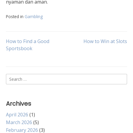
nyaman dan aman.
Posted in
Gambling
Post
How to Find a Good
How to Win at Slots
Sportsbook
navigation
Search
for:
Archives
April 2026
(1)
March 2026
(5)
February 2026
(3)