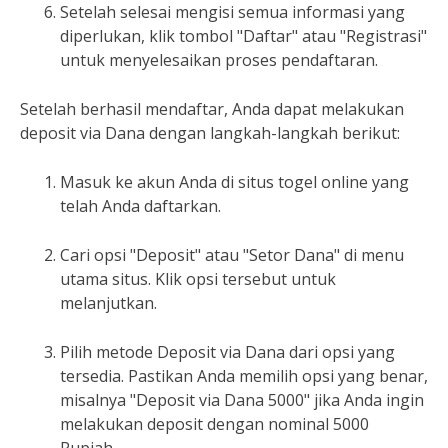
Setelah selesai mengisi semua informasi yang
diperlukan, klik tombol "Daftar" atau "Registrasi"
untuk menyelesaikan proses pendaftaran.
Setelah berhasil mendaftar, Anda dapat melakukan
deposit via Dana dengan langkah-langkah berikut:
Masuk ke akun Anda di situs togel online yang
telah Anda daftarkan.
Cari opsi "Deposit" atau "Setor Dana" di menu
utama situs. Klik opsi tersebut untuk
melanjutkan.
Pilih metode Deposit via Dana dari opsi yang
tersedia. Pastikan Anda memilih opsi yang benar,
misalnya "Deposit via Dana 5000" jika Anda ingin
melakukan deposit dengan nominal 5000