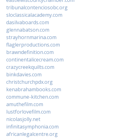
eastlewiscountychamber.com
tribunalcontenciosobc.org
sloclassicalacademy.com
dasilvaboards.com
glennabatson.com
strayhornmarina.com
flaglerproductions.com
brawndefinition.com
continentalicecream.com
crazycreekquilts.com
binkdavies.com
christchurchpdx.org
kenabrahambooks.com
commune-kitchen.com
amuthefilm.com
lustforlovefilm.com
nicolasjolly.net
infinitasymphonia.com
africanlegalcentre.org