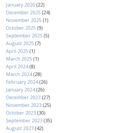
January 2026
(22)
December 2025
(24)
November 2025
(1)
October 2025
(9)
September 2025
(5)
August 2025
(7)
April 2025
(1)
March 2025
(1)
April 2024
(8)
March 2024
(28)
February 2024
(26)
January 2024
(26)
December 2023
(27)
November 2023
(25)
October 2023
(30)
September 2023
(35)
August 2023
(42)