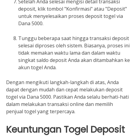
Setelah Anda selesai mengisi detail transaksi
deposit, klik tombol "Konfirmasi" atau "Deposit"
untuk menyelesaikan proses deposit togel via
Dana 5000.
Tunggu beberapa saat hingga transaksi deposit
selesai diproses oleh sistem. Biasanya, proses ini
tidak memakan waktu lama dan dalam waktu
singkat saldo deposit Anda akan ditambahkan ke
akun togel Anda.
Dengan mengikuti langkah-langkah di atas, Anda
dapat dengan mudah dan cepat melakukan deposit
togel via Dana 5000. Pastikan Anda selalu berhati-hati
dalam melakukan transaksi online dan memilih
penjual togel yang terpercaya.
Keuntungan Togel Deposit