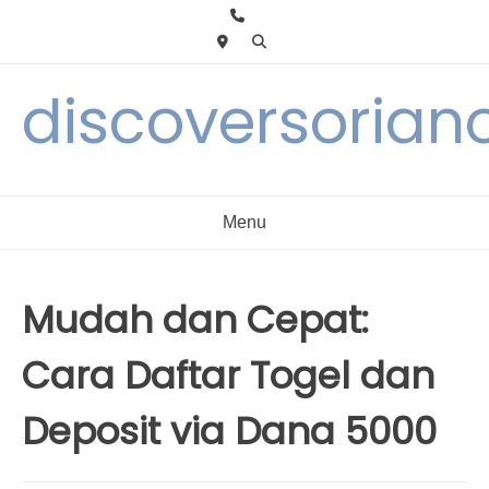
Skip
to
content
discoversorian
Menu
Mudah dan Cepat:
Cara Daftar Togel dan
Deposit via Dana 5000