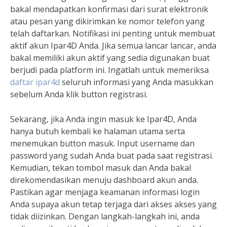
bakal mendapatkan konfirmasi dari surat elektronik
atau pesan yang dikirimkan ke nomor telefon yang
telah daftarkan. Notifikasi ini penting untuk membuat
aktif akun Ipar4D Anda. Jika semua lancar lancar, anda
bakal memiliki akun aktif yang sedia digunakan buat
berjudi pada platform ini. Ingatlah untuk memeriksa
daftar ipar4d
seluruh informasi yang Anda masukkan
sebelum Anda klik button registrasi.
Sekarang, jika Anda ingin masuk ke Ipar4D, Anda
hanya butuh kembali ke halaman utama serta
menemukan button masuk. Input username dan
password yang sudah Anda buat pada saat registrasi.
Kemudian, tekan tombol masuk dan Anda bakal
direkomendasikan menuju dashboard akun anda.
Pastikan agar menjaga keamanan informasi login
Anda supaya akun tetap terjaga dari akses akses yang
tidak diizinkan. Dengan langkah-langkah ini, anda