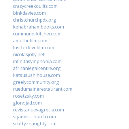
crazycreekquilts.com
binkdavies.com
christchurchpdx.org
kenabrahambooks.com
commune-kitchen.com
amuthefilm.com
lustforlovefilm.com
nicolasjolly.net
infinitasymphonia.com
africanlegalcentre.org
katsusushihouse.com
greelycommunity.org
ruedumainerestaurant.com
rosetzsky.com
glonojad.com
revistanuevagrecia.com
stjames-church.com
scotty2naughty.com