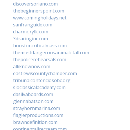
discoversoriano.com
thebeginnerspoint.com
www.comingholidays.net
sanfranguide.com
charmoryllc.com
3dracinginc.com
houstoncriticalmass.com
themostdangerousanimalofall.com
thepolicerehearsals.com
alliknownow.com
eastlewiscountychamber.com
tribunalcontenciosobc.org
sloclassicalacademy.com
dasilvaboards.com
glennabatson.com
strayhornmarina.com
flaglerproductions.com
brawndefinition.com
continentalicecream.com