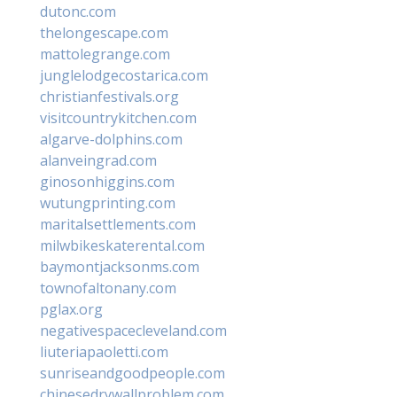
dutonc.com
thelongescape.com
mattolegrange.com
junglelodgecostarica.com
christianfestivals.org
visitcountrykitchen.com
algarve-dolphins.com
alanveingrad.com
ginosonhiggins.com
wutungprinting.com
maritalsettlements.com
milwbikeskaterental.com
baymontjacksonms.com
townofaltonany.com
pglax.org
negativespacecleveland.com
liuteriapaoletti.com
sunriseandgoodpeople.com
chinesedrywallproblem.com