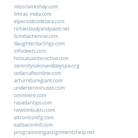
missclaireshay.com
limras-india.com
elperiodicodelara.com
richiesbodyandpaint.net
licindiachennai.com
daughterdarlings.com
infodeets.com
hotsalsainteractive.com
serenitysalonanddayspa.org
cedarcafeonline.com
acfurnituregiant.com
undertenminutes.com
omnivere.com
rasadantips.com
newtimbuktu.com
altronicsmfg.com
eatbaconhill.com
programmingassignmentshelp.net