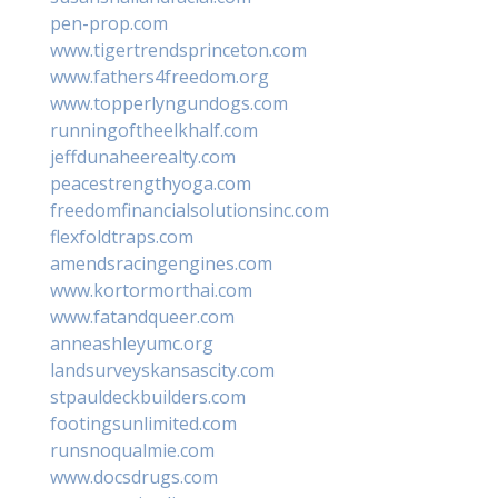
pen-prop.com
www.tigertrendsprinceton.com
www.fathers4freedom.org
www.topperlyngundogs.com
runningoftheelkhalf.com
jeffdunaheerealty.com
peacestrengthyoga.com
freedomfinancialsolutionsinc.com
flexfoldtraps.com
amendsracingengines.com
www.kortormorthai.com
www.fatandqueer.com
anneashleyumc.org
landsurveyskansascity.com
stpauldeckbuilders.com
footingsunlimited.com
runsnoqualmie.com
www.docsdrugs.com