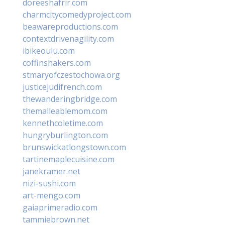
doreeshafrir.com
charmcitycomedyproject.com
beawareproductions.com
contextdrivenagility.com
ibikeoulu.com
coffinshakers.com
stmaryofczestochowa.org
justicejudifrench.com
thewanderingbridge.com
themalleablemom.com
kennethcoletime.com
hungryburlington.com
brunswickatlongstown.com
tartinemaplecuisine.com
janekramer.net
nizi-sushi.com
art-mengo.com
gaiaprimeradio.com
tammiebrown.net