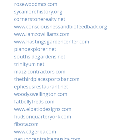
rosewoodmcs.com
sycamorehistory.org
cornerstonerealty.net
www.consciousnessandbiofeedback.org
www.iamzowilliams.com
www.hastingsgardencenter.com
pianoexplorer.net
southsidegardens.net
trinityum.net
mazzicontractors.com
thethirdplacesportsbar.com
ephesusrestaurant.net
woodyswellington.com
fatbellyfreds.com
www.elpatiodesigns.com
hudsonquarteryork.com
fibota.com
www.cdgerba.com
parunocentraldemusica.com