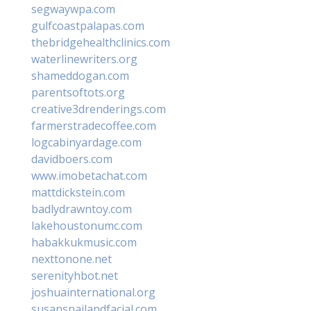
segwaywpa.com
gulfcoastpalapas.com
thebridgehealthclinics.com
waterlinewriters.org
shameddogan.com
parentsoftots.org
creative3drenderings.com
farmerstradecoffee.com
logcabinyardage.com
davidboers.com
www.imobetachat.com
mattdickstein.com
badlydrawntoy.com
lakehoustonumc.com
habakkukmusic.com
nexttonone.net
serenityhbot.net
joshuainternational.org
susansnailandfacial.com