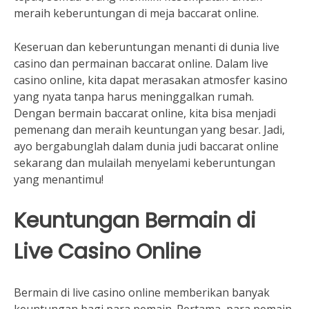
meraih keberuntungan di meja baccarat online.
Keseruan dan keberuntungan menanti di dunia live
casino dan permainan baccarat online. Dalam live
casino online, kita dapat merasakan atmosfer kasino
yang nyata tanpa harus meninggalkan rumah.
Dengan bermain baccarat online, kita bisa menjadi
pemenang dan meraih keuntungan yang besar. Jadi,
ayo bergabunglah dalam dunia judi baccarat online
sekarang dan mulailah menyelami keberuntungan
yang menantimu!
Keuntungan Bermain di
Live Casino Online
Bermain di live casino online memberikan banyak