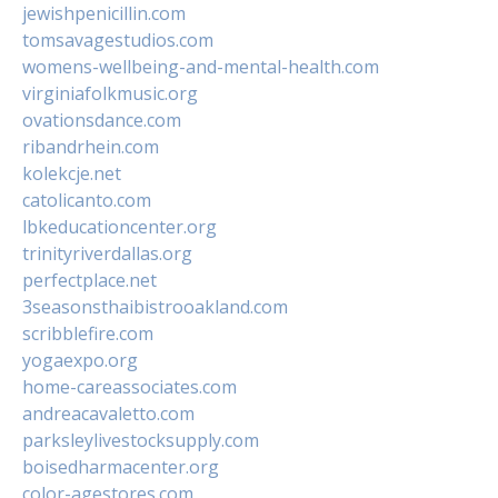
jewishpenicillin.com
tomsavagestudios.com
womens-wellbeing-and-mental-health.com
virginiafolkmusic.org
ovationsdance.com
ribandrhein.com
kolekcje.net
catolicanto.com
lbkeducationcenter.org
trinityriverdallas.org
perfectplace.net
3seasonsthaibistrooakland.com
scribblefire.com
yogaexpo.org
home-careassociates.com
andreacavaletto.com
parksleylivestocksupply.com
boisedharmacenter.org
color-agestores.com