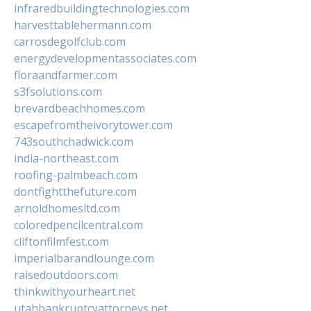
infraredbuildingtechnologies.com
harvesttablehermann.com
carrosdegolfclub.com
energydevelopmentassociates.com
floraandfarmer.com
s3fsolutions.com
brevardbeachhomes.com
escapefromtheivorytower.com
743southchadwick.com
india-northeast.com
roofing-palmbeach.com
dontfightthefuture.com
arnoldhomesltd.com
coloredpencilcentral.com
cliftonfilmfest.com
imperialbarandlounge.com
raisedoutdoors.com
thinkwithyourheart.net
utahbankruptcyattorneys.net