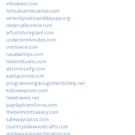
infodeets.com
hotsalsainteractive.com
serenitysalonanddayspa.org
cedarcafeonline.com
acfurnituregiant.com
undertenminutes.com
omnivere.com
rasadantips.com
newtimbuktu.com
altronicsmfg.com
eatbaconhill.com
programmingassignmentshelp.net
kidssleepover.com
newtravels.net
paydayloansforus.com
thebelmontbakery.com
safewayclassic.com
countrysidewoodcrafts.com
appliancerepairchicagoil.org