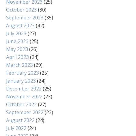
November 2023
(25)
October 2023
(30)
September 2023
(35)
August 2023
(42)
July 2023
(27)
June 2023
(25)
May 2023
(26)
April 2023
(24)
March 2023
(29)
February 2023
(25)
January 2023
(24)
December 2022
(25)
November 2022
(23)
October 2022
(27)
September 2022
(23)
August 2022
(24)
July 2022
(24)