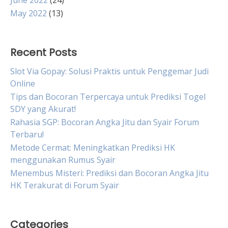
June 2022
(24)
May 2022
(13)
Recent Posts
Slot Via Gopay: Solusi Praktis untuk Penggemar Judi
Online
Tips dan Bocoran Terpercaya untuk Prediksi Togel
SDY yang Akurat!
Rahasia SGP: Bocoran Angka Jitu dan Syair Forum
Terbaru!
Metode Cermat: Meningkatkan Prediksi HK
menggunakan Rumus Syair
Menembus Misteri: Prediksi dan Bocoran Angka Jitu
HK Terakurat di Forum Syair
Categories