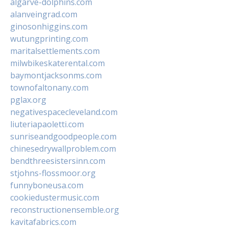
algarve-dolphins.com
alanveingrad.com
ginosonhiggins.com
wutungprinting.com
maritalsettlements.com
milwbikeskaterental.com
baymontjacksonms.com
townofaltonany.com
pglax.org
negativespacecleveland.com
liuteriapaoletti.com
sunriseandgoodpeople.com
chinesedrywallproblem.com
bendthreesistersinn.com
stjohns-flossmoor.org
funnyboneusa.com
cookiedustermusic.com
reconstructionensemble.org
kavitafabrics.com