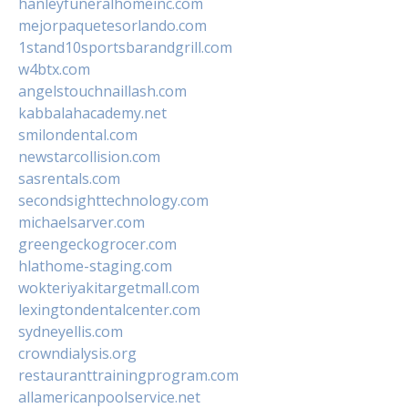
hanleyfuneralhomeinc.com
mejorpaquetesorlando.com
1stand10sportsbarandgrill.com
w4btx.com
angelstouchnaillash.com
kabbalahacademy.net
smilondental.com
newstarcollision.com
sasrentals.com
secondsighttechnology.com
michaelsarver.com
greengeckogrocer.com
hlathome-staging.com
wokteriyakitargetmall.com
lexingtondentalcenter.com
sydneyellis.com
crowndialysis.org
restauranttrainingprogram.com
allamericanpoolservice.net