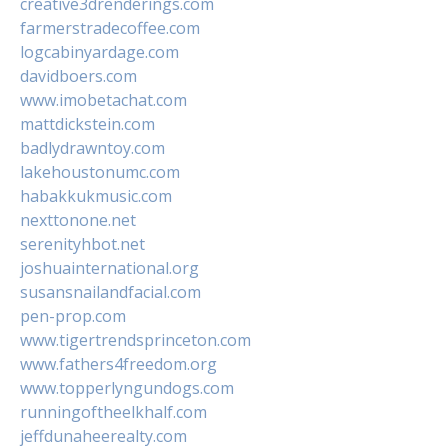
creative3drenderings.com
farmerstradecoffee.com
logcabinyardage.com
davidboers.com
www.imobetachat.com
mattdickstein.com
badlydrawntoy.com
lakehoustonumc.com
habakkukmusic.com
nexttonone.net
serenityhbot.net
joshuainternational.org
susansnailandfacial.com
pen-prop.com
www.tigertrendsprinceton.com
www.fathers4freedom.org
www.topperlyngundogs.com
runningoftheelkhalf.com
jeffdunaheerealty.com