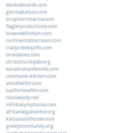
dasilvaboards.com
glennabatson.com
strayhornmarina.com
flaglerproductions.com
brawndefinition.com
continentalicecream.com
crazycreekquilts.com
binkdavies.com
christchurchpdx.org
kenabrahambooks.com
commune-kitchen.com
amuthefilm.com
lustforlovefilm.com
nicolasjolly.net
infinitasymphonia.com
africanlegalcentre.org
katsusushihouse.com
greelycommunity.org