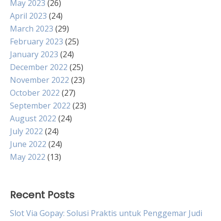
May 2023
(26)
April 2023
(24)
March 2023
(29)
February 2023
(25)
January 2023
(24)
December 2022
(25)
November 2022
(23)
October 2022
(27)
September 2022
(23)
August 2022
(24)
July 2022
(24)
June 2022
(24)
May 2022
(13)
Recent Posts
Slot Via Gopay: Solusi Praktis untuk Penggemar Judi