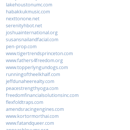
lakehoustonumc.com
habakkukmusic.com
nexttonone.net
serenityhbot.net
joshuainternational.org
susansnailandfacial.com
pen-prop.com
www.tigertrendsprinceton.com
www.fathers4freedom.org
www.topperlyngundogs.com
runningoftheelkhalf.com
jeffdunaheerealty.com
peacestrengthyoga.com
freedomfinancialsolutionsinc.com
flexfoldtraps.com
amendsracingengines.com
www.kortormorthai.com
www.fatandqueer.com