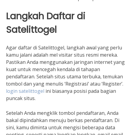
Langkah Daftar di
Satelittogel
Agar daftar di Satelittogel, langkah awal yang perlu
kamu jalani adalah mel visitar situs resmi mereka.
Pastikan Anda menggunakan jaringan internet yang
kuat untuk mencegah kendala di tahapan
pendaftaran. Setelah situs utama terbuka, temukan
tombol dan yang menulis ‘Registrasi’ atau ‘Register’.
login satelittogel
ini biasanya posisi pada bagian
puncak situs.
Setelah Anda mengklik tombol pendaftaran, Anda
bakal dipindahkan menuju berkas pendaftaran. Di
sini, kamu diminta untuk mengisi beberapa data
penting, seperti nama lengkap lengkap, email email,