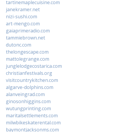
tartinemaplecuisine.com
janekramer.net
nizi-sushi.com
art-mengo.com
gaiaprimeradio.com
tammiebrown.net
dutonc.com
thelongescape.com
mattolegrange.com
junglelodgecostarica.com
christianfestivals.org
visitcountrykitchen.com
algarve-dolphins.com
alanveingrad.com
ginosonhiggins.com
wutungprinting.com
maritalsettlements.com
milwbikeskaterental.com
baymontjacksonms.com