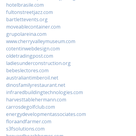
hotelbrasile.com
fultonstreetjazz.com
bartlettevents.org
moveablecontainer.com
grupolareina.com
www.cherryvalleymuseum.com
cotentinwebdesign.com
oldetradingpost.com
ladiesunderconstruction.org
bebeslectores.com
australiantimberoil.net
dinosfamilyrestaurant.net
infraredbuildingtechnologies.com
harvesttablehermann.com
carrosdegolfclub.com
energydevelopmentassociates.com
floraandfarmer.com
s3fsolutions.com