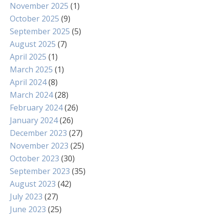
November 2025
(1)
October 2025
(9)
September 2025
(5)
August 2025
(7)
April 2025
(1)
March 2025
(1)
April 2024
(8)
March 2024
(28)
February 2024
(26)
January 2024
(26)
December 2023
(27)
November 2023
(25)
October 2023
(30)
September 2023
(35)
August 2023
(42)
July 2023
(27)
June 2023
(25)