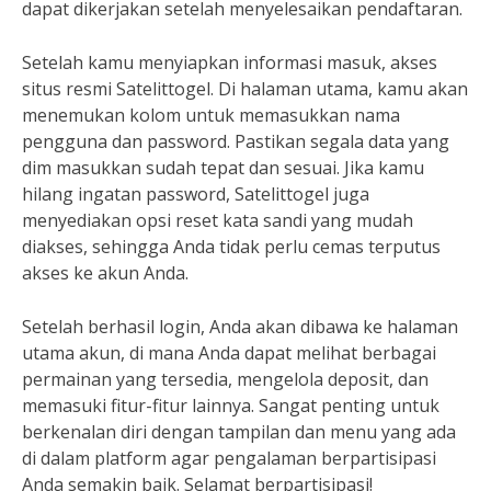
dapat dikerjakan setelah menyelesaikan pendaftaran.
Setelah kamu menyiapkan informasi masuk, akses
situs resmi Satelittogel. Di halaman utama, kamu akan
menemukan kolom untuk memasukkan nama
pengguna dan password. Pastikan segala data yang
dim masukkan sudah tepat dan sesuai. Jika kamu
hilang ingatan password, Satelittogel juga
menyediakan opsi reset kata sandi yang mudah
diakses, sehingga Anda tidak perlu cemas terputus
akses ke akun Anda.
Setelah berhasil login, Anda akan dibawa ke halaman
utama akun, di mana Anda dapat melihat berbagai
permainan yang tersedia, mengelola deposit, dan
memasuki fitur-fitur lainnya. Sangat penting untuk
berkenalan diri dengan tampilan dan menu yang ada
di dalam platform agar pengalaman berpartisipasi
Anda semakin baik. Selamat berpartisipasi!