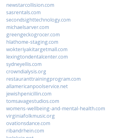
newstarcollision.com
sasrentals.com
secondsighttechnology.com
michaelsarver.com
greengeckogrocer.com
hlathome-staging.com
wokteriyakitargetmall.com
lexingtondentalcenter.com
sydneyellis.com
crowndialysis.org
restauranttrainingprogram.com
allamericanpoolservice.net
jewishpenicillin.com
tomsavagestudios.com
womens-wellbeing-and-mental-health.com
virginiafolkmusic.org
ovationsdance.com
ribandrhein.com