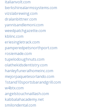
italianvolt.com
berkshirealarmssystems.com
vizslabrewing.com
dralanbittner.com
yannisandlemoni.com
weedpatchgazette.com
kblinc.com
eriesingletrack.com
pamperedpetsnorthport.com
rosiemade.com
tupelodoughnuts.com
olathekidsdentistry.com
hanleyfuneralhomeinc.com
mejorpaquetesorlando.com
1stand10sportsbarandgrill.com
w4btx.com
angelstouchnaillash.com
kabbalahacademy.net
smilondental.com