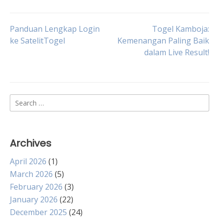
Post
Panduan Lengkap Login
Togel Kamboja:
ke SatelitTogel
Kemenangan Paling Baik
dalam Live Result!
navigation
Search
for:
Archives
April 2026
(1)
March 2026
(5)
February 2026
(3)
January 2026
(22)
December 2025
(24)