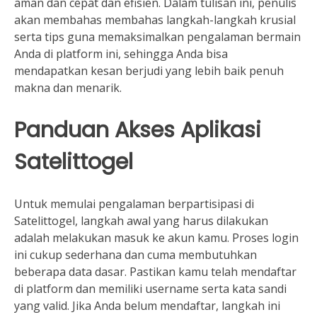
aman dan cepat dan efisien. Dalam tulisan ini, penulis
akan membahas membahas langkah-langkah krusial
serta tips guna memaksimalkan pengalaman bermain
Anda di platform ini, sehingga Anda bisa
mendapatkan kesan berjudi yang lebih baik penuh
makna dan menarik.
Panduan Akses Aplikasi
Satelittogel
Untuk memulai pengalaman berpartisipasi di
Satelittogel, langkah awal yang harus dilakukan
adalah melakukan masuk ke akun kamu. Proses login
ini cukup sederhana dan cuma membutuhkan
beberapa data dasar. Pastikan kamu telah mendaftar
di platform dan memiliki username serta kata sandi
yang valid. Jika Anda belum mendaftar, langkah ini