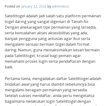
Posted on
January 22, 2026
by
admindisco
Satelittogel adalah jadi salah satu platform permainan
togel daring yang sangat digemari di Tanah Air.
Dengan anekaragam tipe permainan yang tersedia,
serta kemudahan akses aksesibilitas yang ada,
banyak pengguna yang antusias agar ikut serta
mengalami sensasi bermain togel dalam format
daring. Namun, guna memaksimalkan kesan bermain
pada Satelittogel, krusial bagi pemain agar
memahami proses login serta pendaftaran dengan
baik.
Pertama-tama, mengadakan daftar Satelittogel adalah
tindakan awal yang harus diambil sebelumnya bisa
mengalami beragam permainan yang tersedia.
Setelah sukses mendaftar, anda perlu mengetahui
bagaimana melakukan login Satelittogel dengan