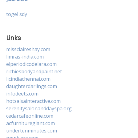
togel sdy
Links
missclaireshay.com
limras-india.com
elperiodicodelara.com
richiesbodyandpaint.net
licindiachennai.com
daughterdarlings.com
infodeets.com
hotsalsainteractive.com
serenitysalonanddayspa.org
cedarcafeonline.com
acfurnituregiant.com
undertenminutes.com