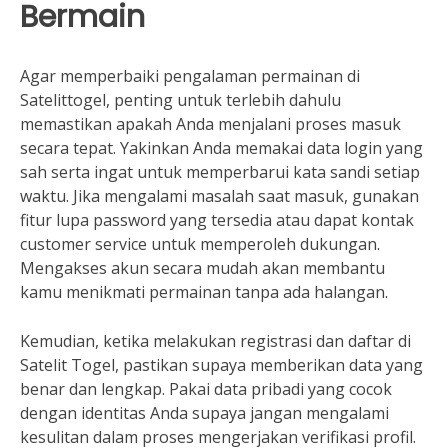
Bermain
Agar memperbaiki pengalaman permainan di
Satelittogel, penting untuk terlebih dahulu
memastikan apakah Anda menjalani proses masuk
secara tepat. Yakinkan Anda memakai data login yang
sah serta ingat untuk memperbarui kata sandi setiap
waktu. Jika mengalami masalah saat masuk, gunakan
fitur lupa password yang tersedia atau dapat kontak
customer service untuk memperoleh dukungan.
Mengakses akun secara mudah akan membantu
kamu menikmati permainan tanpa ada halangan.
Kemudian, ketika melakukan registrasi dan daftar di
Satelit Togel, pastikan supaya memberikan data yang
benar dan lengkap. Pakai data pribadi yang cocok
dengan identitas Anda supaya jangan mengalami
kesulitan dalam proses mengerjakan verifikasi profil.