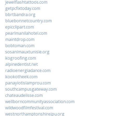
jewelflashtattoos.com
getpcfixtoday.com
bbrtbandra.org
bluebonnetcountry.com
epicclipart.com
pearlmanilahotel.com
maintdrop.com
bobtoman.com
sosanimauxtunisie.org
kogroofing.com
alpinedentist.net
radioenergiadance.com
kookotheek.com
panayiotislamprou.com
southcampusgateway.com
chateaudelisse.com
wellborncommunityassociation.com
wildwoodfilmfestival.com
westnorthamptonshirejpu.org