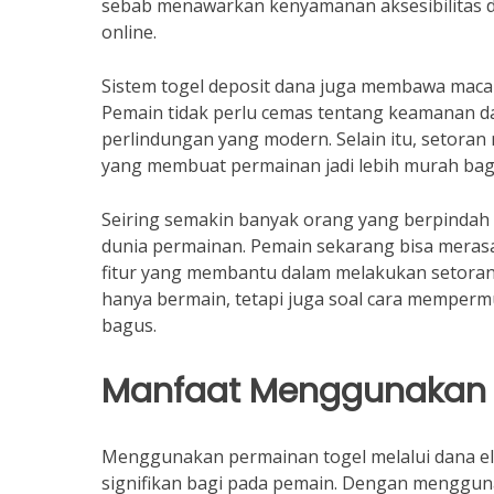
sebab menawarkan kenyamanan aksesibilitas 
online.
Sistem togel deposit dana juga membawa maca
Pemain tidak perlu cemas tentang keamanan dat
perlindungan yang modern. Selain itu, setoran 
yang membuat permainan jadi lebih murah bag
Seiring semakin banyak orang yang berpindah ke
dunia permainan. Pemain sekarang bisa meras
fitur yang membantu dalam melakukan setoran
hanya bermain, tetapi juga soal cara memper
bagus.
Manfaat Menggunakan T
Menggunakan permainan togel melalui dana el
signifikan bagi pada pemain. Dengan menggun