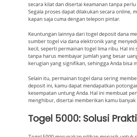
secara kilat dan disertai keamanan tanpa per
Segala proses dapat dilakukan secara online,
kapan saja cuma dengan telepon pintar.
Keuntungan lainnya dari togel deposit dana m
sumber togel via dana elektronik yang menye
kecil, seperti permainan togel lima ribu. Hal 
tanpa harus membayar jumlah yang besar uan
kerugian yang signifikan, sehingga Anda bisa
Selain itu, permainan togel dana sering membe
deposit ini, kamu dapat mendapatkan potong
kesempatan untung Anda. Hal ini membuat pen
menghibur, disertai memberikan kamu banya
Togel 5000: Solusi Pra
Togel 5000 merupakan pilihan menarik untuk p