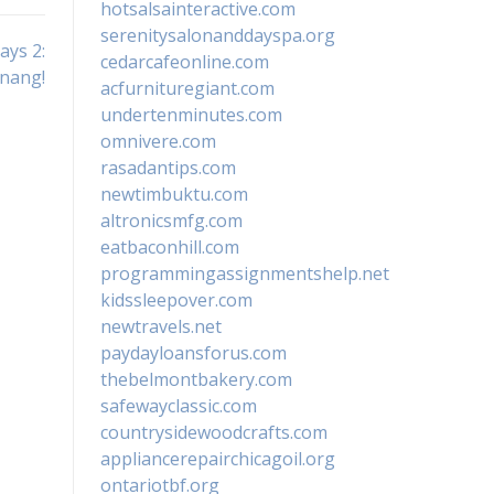
hotsalsainteractive.com
serenitysalonanddayspa.org
ays 2:
cedarcafeonline.com
enang!
acfurnituregiant.com
undertenminutes.com
omnivere.com
rasadantips.com
newtimbuktu.com
altronicsmfg.com
eatbaconhill.com
programmingassignmentshelp.net
kidssleepover.com
newtravels.net
paydayloansforus.com
thebelmontbakery.com
safewayclassic.com
countrysidewoodcrafts.com
appliancerepairchicagoil.org
ontariotbf.org