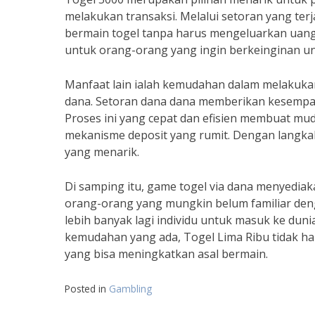
melakukan transaksi. Melalui setoran yang te
bermain togel tanpa harus mengeluarkan uang 
untuk orang-orang yang ingin berkeinginan u
Manfaat lain ialah kemudahan dalam melakuk
dana. Setoran dana dana memberikan kesempat
Proses ini yang cepat dan efisien membuat m
mekanisme deposit yang rumit. Dengan langka
yang menarik.
Di samping itu, game togel via dana menyediak
orang-orang yang mungkin belum familiar den
lebih banyak lagi individu untuk masuk ke du
kemudahan yang ada, Togel Lima Ribu tidak han
yang bisa meningkatkan asal bermain.
Posted in
Gambling