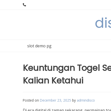
Skip
to
content
di
slot demo pg
Keuntungan Togel S
Kalian Ketahui
Posted on
December 23, 2025
by
admindisco
Di era digital di zaman sekarang, permainan to