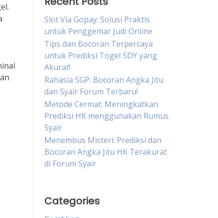
Recent Posts
el.
a
Slot Via Gopay: Solusi Praktis
untuk Penggemar Judi Online
Tips dan Bocoran Terpercaya
untuk Prediksi Togel SDY yang
inal
Akurat!
aan
Rahasia SGP: Bocoran Angka Jitu
dan Syair Forum Terbaru!
Metode Cermat: Meningkatkan
Prediksi HK menggunakan Rumus
Syair
Menembus Misteri: Prediksi dan
Bocoran Angka Jitu HK Terakurat
di Forum Syair
Categories