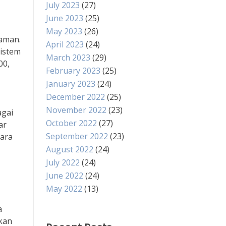
July 2023
(27)
June 2023
(25)
May 2023
(26)
aman.
April 2023
(24)
sistem
March 2023
(29)
00,
February 2023
(25)
January 2023
(24)
December 2022
(25)
November 2022
(23)
agai
October 2022
(27)
ar
September 2022
(23)
cara
August 2022
(24)
July 2022
(24)
June 2022
(24)
May 2022
(13)
a
kan