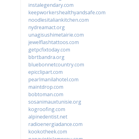
instalegendary.com
keepworkershealthyandsafe.com
noodlesitaliankitchen.com
nydreamact.org
unagisushimetairie.com
jewelflashtattoos.com
getpcfixtoday.com
bbrtbandra.org
bluebonnetcountry.com
epicclipart.com
pearlmanilahotel.com
maintdrop.com
bobtoman.com
sosanimauxtunisie.org
kogroofing.com
alpinedentist.net
radioenergiadance.com
kookotheek.com