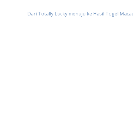
Post
Dari Totally Lucky menuju ke Hasil Togel Maca
navigation