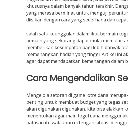
khususnya dalam banyak tahun terakhir. Denga
yang merasa berminat untuk menguji peruntung
diisikan dengan cara yang sederhana dan cepat
salah satu keunggulan dalam ikut bermain tog
pemain yang sekarang dapat mulai memulai tar
memberikan kesempatan bagi lebih banyak or
memenangkan hadiah yang tinggi. Artikel ini 
agar dapat mendapatkan kemenangan dalam be
Cara Mengendalikan Se
Mengelola setoran di game lotre dana merupak
penting untuk membuat budget yang tegas se
akan digunakan digunakan, kita bisa elakkan k
menentukan agar main togel dana menggunakan j
batasan itu walaupun di tengah situasi menggo