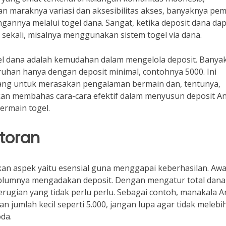
n maraknya variasi dan aksesibilitas akses, banyaknya pe
annya melalui togel dana. Sangat, ketika deposit dana da
 sekali, misalnya menggunakan sistem togel via dana.
el dana adalah kemudahan dalam mengelola deposit. Banya
uhan hanya dengan deposit minimal, contohnya 5000. Ini
ang untuk merasakan pengalaman bermain dan, tentunya,
akan membahas cara-cara efektif dalam menyusun deposit A
rmain togel.
toran
an aspek yaitu esensial guna menggapai keberhasilan. Awa
blumnya mengadakan deposit. Dengan mengatur total dana
erugian yang tidak perlu perlu. Sebagai contoh, manakala 
umlah kecil seperti 5.000, jangan lupa agar tidak melebih
da.