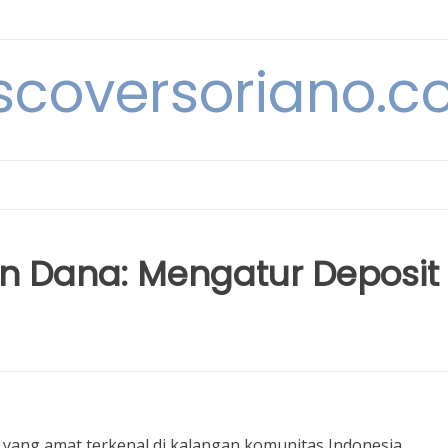
scoversoriano.
n Dana: Mengatur Deposit
n yang amat terkenal di kalangan komunitas Indonesia,