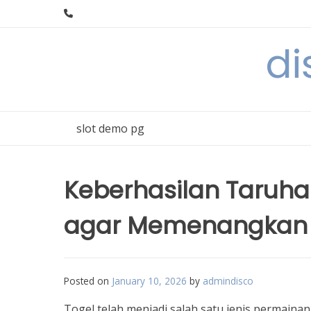
Skip
to
content
di
slot demo pg
Keberhasilan Taruha
agar Memenangkan
Posted on
January 10, 2026
by
admindisco
Togel telah menjadi salah satu jenis permaina