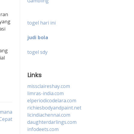
Gambling
oran
 yang
togel hari ini
asi
judi bola
yang
togel sdy
ial
Links
missclaireshay.com
limras-india.com
elperiodicodelara.com
richiesbodyandpaint.net
imana
licindiachennai.com
Cepat
daughterdarlings.com
infodeets.com