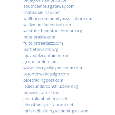
panayiotislamprou.com
southcampusgateway.com
chateaudelisse.com
wellborncommunityassociation.com
wildwoodfilmfestival.com
westnorthamptonshirejpu.org
hotelbrasile.com
fultonstreetjazz.com
bartlettevents.org
moveablecontainer.com
grupolareina.com
www.cherryvalleymuseum.com
cotentinwebdesign.com
oldetradingpost.com
ladiesunderconstruction.org
bebeslectores.com
australiantimberoil.net
dinosfamilyrestaurant.net
infraredbuildingtechnologies.com