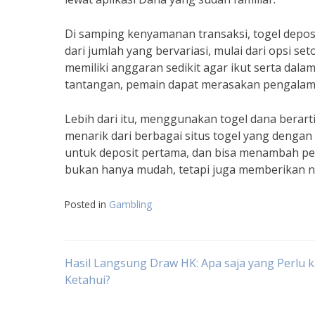
Di samping kenyamanan transaksi, togel depos
dari jumlah yang bervariasi, mulai dari opsi se
memiliki anggaran sedikit agar ikut serta dal
tantangan, pemain dapat merasakan pengalama
Lebih dari itu, menggunakan togel dana bera
menarik dari berbagai situs togel yang dengan
untuk deposit pertama, dan bisa menambah pe
bukan hanya mudah, tetapi juga memberikan ni
Posted in
Gambling
Post
Hasil Langsung Draw HK: Apa saja yang Perlu 
Ketahui?
navigation