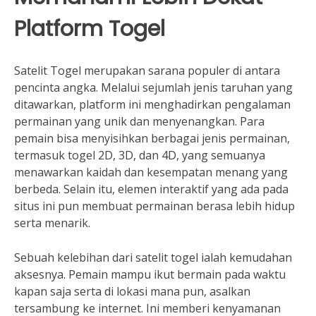
Platform Togel
Satelit Togel merupakan sarana populer di antara
pencinta angka. Melalui sejumlah jenis taruhan yang
ditawarkan, platform ini menghadirkan pengalaman
permainan yang unik dan menyenangkan. Para
pemain bisa menyisihkan berbagai jenis permainan,
termasuk togel 2D, 3D, dan 4D, yang semuanya
menawarkan kaidah dan kesempatan menang yang
berbeda. Selain itu, elemen interaktif yang ada pada
situs ini pun membuat permainan berasa lebih hidup
serta menarik.
Sebuah kelebihan dari satelit togel ialah kemudahan
aksesnya. Pemain mampu ikut bermain pada waktu
kapan saja serta di lokasi mana pun, asalkan
tersambung ke internet. Ini memberi kenyamanan