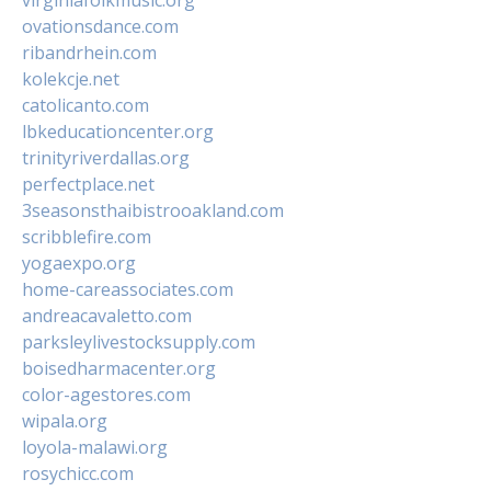
virginiafolkmusic.org
ovationsdance.com
ribandrhein.com
kolekcje.net
catolicanto.com
lbkeducationcenter.org
trinityriverdallas.org
perfectplace.net
3seasonsthaibistrooakland.com
scribblefire.com
yogaexpo.org
home-careassociates.com
andreacavaletto.com
parksleylivestocksupply.com
boisedharmacenter.org
color-agestores.com
wipala.org
loyola-malawi.org
rosychicc.com