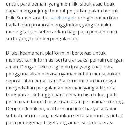
untuk para pemain yang memiliki sibuk atau tidak
dapat mengunjungi tempat perjudian dalam bentuk
fisik. Sementara itu,
satelittogel
sering memberikan
hadiah dan promosi menggiurkan, yang semakin
meningkatkan ketertarikan bagi para pemain baru
serta yang telah berpengalaman.
Di sisi keamanan, platform ini bertekad untuk
memastikan informasi serta transaksi pemain dengan
aman. Dengan teknologi enkripsi yang kuat, para
pengguna akan merasa nyaman ketika menjalankan
deposit atau penarikan. Platform ini pun berupaya
menyediakan pengalaman bermain yang adil serta
transparan, sehingga para pemain bisa fokus pada
permainan tanpa harus risau akan permainan curang.
Dengan demikian, platform ini tidak hanya sekadar
sebuah permainan, melainkan serta komunitas untuk
para penggemar togel yang aman serta koperasi.