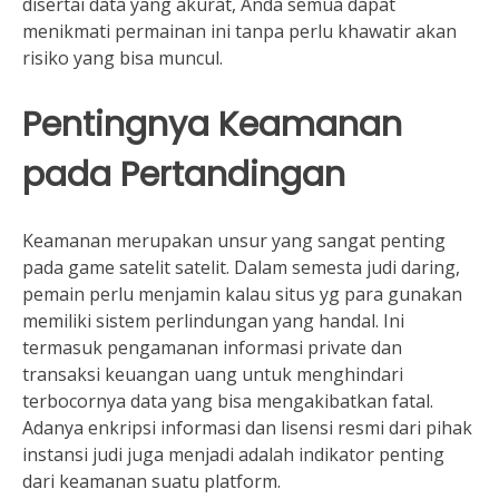
disertai data yang akurat, Anda semua dapat
menikmati permainan ini tanpa perlu khawatir akan
risiko yang bisa muncul.
Pentingnya Keamanan
pada Pertandingan
Keamanan merupakan unsur yang sangat penting
pada game satelit satelit. Dalam semesta judi daring,
pemain perlu menjamin kalau situs yg para gunakan
memiliki sistem perlindungan yang handal. Ini
termasuk pengamanan informasi private dan
transaksi keuangan uang untuk menghindari
terbocornya data yang bisa mengakibatkan fatal.
Adanya enkripsi informasi dan lisensi resmi dari pihak
instansi judi juga menjadi adalah indikator penting
dari keamanan suatu platform.