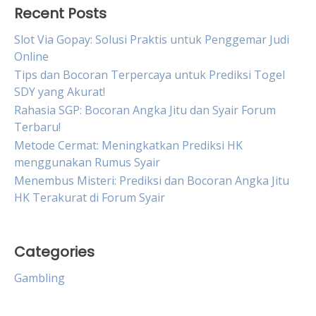
Recent Posts
Slot Via Gopay: Solusi Praktis untuk Penggemar Judi
Online
Tips dan Bocoran Terpercaya untuk Prediksi Togel
SDY yang Akurat!
Rahasia SGP: Bocoran Angka Jitu dan Syair Forum
Terbaru!
Metode Cermat: Meningkatkan Prediksi HK
menggunakan Rumus Syair
Menembus Misteri: Prediksi dan Bocoran Angka Jitu
HK Terakurat di Forum Syair
Categories
Gambling