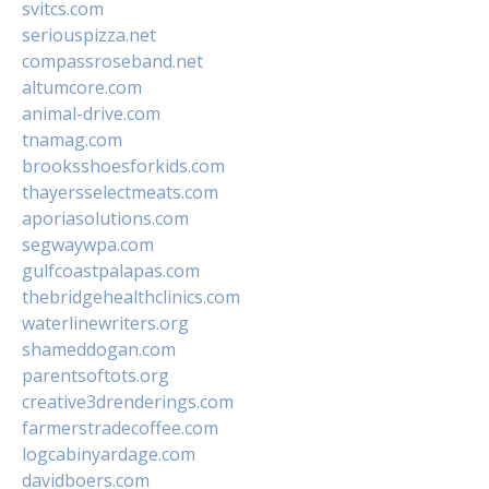
svitcs.com
seriouspizza.net
compassroseband.net
altumcore.com
animal-drive.com
tnamag.com
brooksshoesforkids.com
thayersselectmeats.com
aporiasolutions.com
segwaywpa.com
gulfcoastpalapas.com
thebridgehealthclinics.com
waterlinewriters.org
shameddogan.com
parentsoftots.org
creative3drenderings.com
farmerstradecoffee.com
logcabinyardage.com
davidboers.com