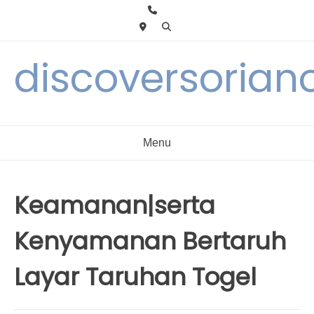
Skip
to
content
discoversorian
Menu
Keamanan|serta
Kenyamanan Bertaruh
Layar Taruhan Togel